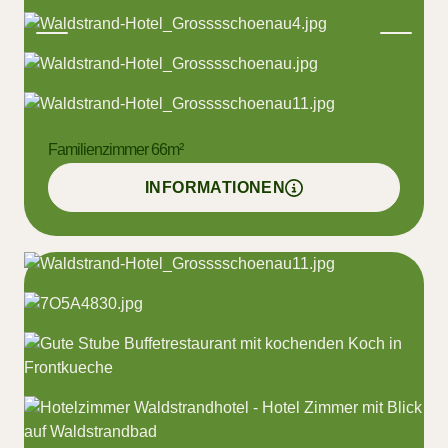
Familienzimmer 66m²
INFORMATIONEN
VERFÜGBARKEIT PRÜFEN
Balkon/Terrasse
Dusche
Fernseher
Haarföhn
Heizung
Minibar
Telefon
Toilette
Bademantel
Familienzimmer
Tisch mit Lampe
Verbundene Zimmer
Wlan
Doppelbett (Kingsize)