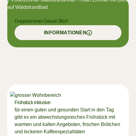
VERFÜGBARKEIT PRÜFEN
Doppelzimmer Deluxe 36m²
Waldstrand-
Hotel Großschönau
Balkon/Terrasse
Dusche
Fernseher
INFORMATIONEN
Haarföhn
Handtücher
Heizung
Minibar
Telefon
Toilette
Bademantel
Tisch mit Lampe
Bettwäsche
Familienzimmer
Doppelbett (Kingsize)
VERFÜGBARKEIT PRÜFEN
Balkon/Terrasse
Dusche
Fernseher
Haarföhn
Handtücher
Heizung
Minibar
Telefon
Toilette
Bademantel
Frühstück inklusive
Tisch mit Lampe
Wlan
Bettwäsche
für einen guten und gesunden Start in den Tag
Familienzimmer
Doppelbett (Kingsize)
gibt es ein abwechslungsreiches Frühstück mit
warmen und kalten Angeboten, frischen Brötchen
und leckeren Kaffeespezialitäten