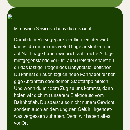
Mit unseren Services urlaubst du entspannt
Da­mit dein Rei­se­ge­päck deut­lich leich­ter wird,
kannst du dir bei uns vie­le Din­ge aus­lei­hen und
auf Nach­fra­ge ha­ben wir auch zahl­rei­che All­tags­
miet­ge­gen­stän­de vor Ort. Zum Bei­spiel sparst du
dir das läs­ti­ge Tra­gen des Ba­by­bei­stell­bett­chen.
Du kannst dir auch täg­lich neue Fahr­rä­der für ber­
gi­ge Ab­fahr­ten oder dei­nen Städ­te­tripp mie­ten.
Und wenn du mit dem Zug zu uns kommst, dann
ho­len wir dich mit un­se­rem Elek­tro­au­to vom
Bahn­hof ab. Du sparst also nicht nur am Ge­wicht
son­dern auch an dem unguten Ge­fühl, ir­gend­et­
was ver­ges­sen zu­ha­ben. Denn wir ha­ben al­les
vor Ort.