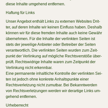
die­se In­hal­te um­ge­hend ent­fer­nen.
Haf­tung für Links
Un­ser An­ge­bot ent­hält Links zu ex­ter­nen Web­sites Drit­
ter, auf de­ren In­hal­te wir kei­nen Ein­fluss ha­ben. Des­halb
kön­nen wir für die­se frem­den In­hal­te auch kei­ne Ge­währ
über­neh­men. Für die In­hal­te der ver­link­ten Sei­ten ist
stets der je­wei­li­ge An­bie­ter oder Be­trei­ber der Sei­ten
ver­ant­wort­lich. Die ver­link­ten Sei­ten wur­den zum Zeit­
punkt der Ver­lin­kung auf mög­li­che Rechts­ver­stö­ße über­
prüft. Rechts­wid­ri­ge In­hal­te wa­ren zum Zeit­punkt der
Ver­lin­kung nicht er­kenn­bar.
Eine per­ma­nen­te in­halt­li­che Kon­trol­le der ver­link­ten Sei­
ten ist je­doch ohne kon­kre­te An­halts­punk­te ei­ner
Rechts­ver­let­zung nicht zu­mut­bar. Bei Be­kannt­wer­den
von Rechts­ver­let­zun­gen wer­den wir der­ar­ti­ge Links um­
ge­hend ent­fer­nen.
Ur­he­ber­recht