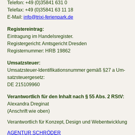
Te­le­fon: +49 (0)35841 631 0
Te­le­fax: +49 (0)35841 63 11 18
E-Mail:
info@trixi-ferienpark.de
Registereintrag:
Ein­tra­gung im Han­dels­re­gis­ter.
Re­gis­ter­ge­richt: Amts­ge­richt Dres­den
Re­gis­ter­num­mer: HRB 19862
Umsatzsteuer:
Um­satz­steu­er-Iden­ti­fi­ka­ti­ons­num­mer ge­mäß §27 a Um­
satz­steu­er­ge­setz:
DE 215109960
Verantwortlich für den Inhalt nach § 55 Abs. 2 RStV:
Alex­an­dra Dre­gi­nat
(An­schrift wie oben)
Ver­ant­wort­lich für Kon­zept, De­sign und Webent­wick­lung
AGENTUR SCHRÖDER