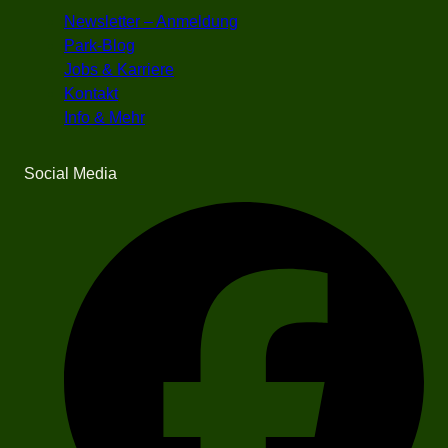
Newsletter – Anmeldung
Park-Blog
Jobs & Karriere
Kontakt
Info & Mehr
Social Media
F
a
c
e
b
o
o
k