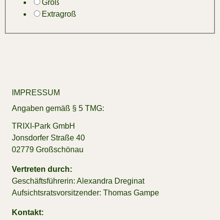
Groß
Extragroß
IM­PRES­SUM
An­ga­ben ge­mäß § 5 TMG:
TRI­XI-Park GmbH
Jons­dor­fer Stra­ße 40
02779 Groß­schö­nau
Vertreten durch:
Ge­schäfts­füh­re­rin: Alex­an­dra Dre­gi­nat
Auf­sichts­rats­vor­sit­zen­der: Tho­mas Gam­pe
Kontakt: