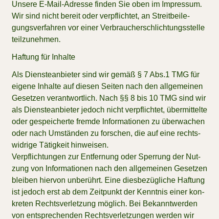
Un­se­re E-Mail-Adres­se fin­den Sie oben im Im­pres­sum.
Wir sind nicht be­reit oder ver­pflich­tet, an Streit­bei­le­
gungs­ver­fah­ren vor ei­ner Ver­brau­cher­schlich­tungs­stel­le
teil­zu­neh­men.
Haf­tung für In­hal­te
Als Diens­te­an­bie­ter sind wir ge­mäß § 7 Abs.1 TMG für
ei­ge­ne In­hal­te auf die­sen Sei­ten nach den all­ge­mei­nen
Ge­set­zen ver­ant­wort­lich. Nach §§ 8 bis 10 TMG sind wir
als Diens­te­an­bie­ter je­doch nicht ver­pflich­tet, über­mit­tel­te
oder ge­spei­cher­te frem­de In­for­ma­tio­nen zu über­wa­chen
oder nach Um­stän­den zu for­schen, die auf eine rechts­
wid­ri­ge Tä­tig­keit hin­wei­sen.
Ver­pflich­tun­gen zur Ent­fer­nung oder Sper­rung der Nut­
zung von In­for­ma­tio­nen nach den all­ge­mei­nen Ge­set­zen
blei­ben hier­von un­be­rührt. Eine dies­be­züg­li­che Haf­tung
ist je­doch erst ab dem Zeit­punkt der Kennt­nis ei­ner kon­
kre­ten Rechts­ver­let­zung mög­lich. Bei Be­kannt­wer­den
von ent­spre­chen­den Rechts­ver­let­zun­gen wer­den wir