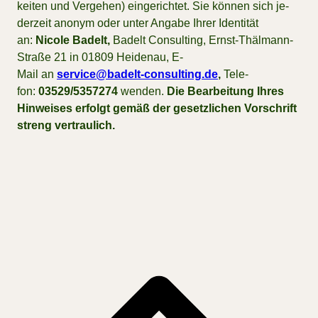
kei­ten und Ver­ge­hen) ein­ge­rich­tet. Sie kön­nen sich je­
der­zeit an­onym oder un­ter An­ga­be Ih­rer Iden­ti­tät
an:
Nicole Badelt,
Ba­delt Con­sul­ting, Ernst-Thäl­mann-
Stra­ße 21 in 01809 Hei­denau, E-
Mail an
service@badelt-consulting.de
,
Te­le­
fon:
03529/5357274
wen­den.
Die Bearbeitung Ihres
Hinweises erfolgt gemäß der gesetzlichen Vorschrift
streng vertraulich.
L