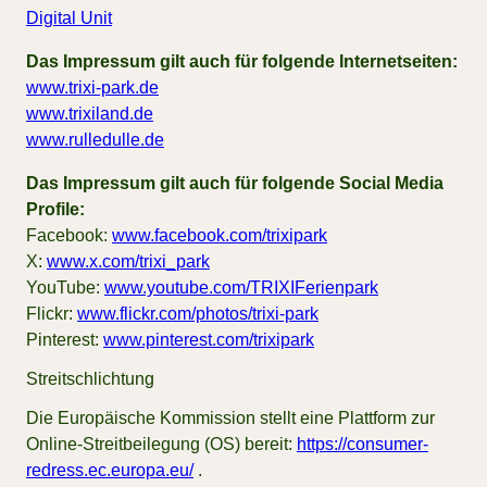
Digital Unit
Das Impressum gilt auch für folgende Internetseiten:
www.trixi-park.de
www.trixiland.de
www.rulledulle.de
Das Impressum gilt auch für folgende Social Media
Profile:
Face­book:
www.facebook.com/trixipark‎
X:
www.x.com/trixi_park
YouTube:
www.youtube.com/TRIXIFerienpark
Flickr:
www.flickr.com/photos/trixi-park
Pin­te­rest:
www.pinterest.com/trixipark
Streit­schlich­tung
Die Eu­ro­päi­sche Kom­mis­si­on stellt eine Platt­form zur
On­line-Streit­bei­le­gung (OS) be­reit:
https://consumer-
redress.ec.europa.eu/
.