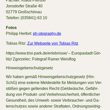
Päch­ter: Klaus Fren­zel
Jons­dor­fer Stra­ße 40
02779 Groß­schö­nau
Te­le­fon: (035841) 63 10
Fotos
Phil­ipp Her­fort:
ph-otography.de
To­bi­as Ritz:
Zur Webseite von Tobias Ritz
https://​www.tri­xi-park.de/​er­leb­nis­se/ – Eu­ro­pa­stadt Gör­
litz/ Zgor­zelec: Fo­to­graf Rai­ner Weis­flog
Hin­weis­ge­ber­schutz­ge­setz
Wir ha­ben ge­mäß Hin­weis­ge­ber­schutz­ge­setz (Hin­
SchG) eine ex­ter­ne Mel­de­stel­le für Mel­dun­gen von Ver­
stö­ßen ge­gen gel­ten­des Recht (Geld­wä­sche, Ge­fähr­
dung von Pro­dukt- und Ver­kehrs­si­cher­heit, öf­fent­li­cher
Ge­sund­heit, des Um­welt- so­wie Ver­brau­cher- und Da­
ten­schut­zes so­wie an­de­rer Straf­ta­ten, Ord­nungs­wid­rig­