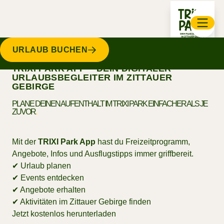
URLAUB BUCHEN
ANGEBOTE
TRIXI PARK APP – DEIN DIGITALER
SAUNA
URLAUBSBEGLEITER IM ZITTAUER
WALDSTRAND-HOTEL
GEBIRGE
BUFFETRESTAURANT
SPA & WELLNESS
FERIENHAUS
REGION
PLANE DEINEN AUFENTHALT IM TRIXI PARK EINFACHER ALS JE
FEIERN UND TAGEN
WALDSTRANDBAD
ZUVOR
.
GUTSCHEINE & SHOP
CAMPING
ACHTSAMKEIT
KINDERGEBURTSTAG
KURSE
LEISTUNGEN
DIREKT BUCHEN
TRIXI KIDSCLUB
Mit der
TRIXI Park App
hast du Freizeitprogramm,
MODERNISIERUNG
JOBS & KARRIERE
Angebote, Infos und Ausflugstipps immer griffbereit.
VERANSTALTUNGEN
✔ Urlaub planen
KONTAKT
AKTIVPUNKT & VERMIETSTATION
✔ Events entdecken
NACHHALTIGKEIT
✔ Angebote erhalten
PHILOSOPHIE
✔ Aktivitäten im Zittauer Gebirge finden
Jetzt kostenlos herunterladen
WICHTIGE INFORMATIONEN