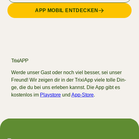
APP MOBIL ENTDECKEN
TrixiAPP
Wer­de un­ser Gast oder noch viel bes­ser, sei un­ser
Freund! Wir zei­gen dir in der TrixiApp vie­le tol­le Din­
ge, die du bei uns er­le­ben kannst. Die App gibt es
kos­ten­los im
Playstore
und
App-Store
.